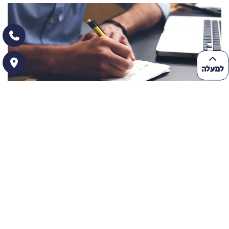
למעלה
עונש מוות בישראל?
המטרה: להבין את ההשלכות של עונש מוות, ולשלול אותו השיעור:
ישיבה במעגל. המנחה יבקש חמישה מתנדבים. המתנדבים יישבו
במעגל קטן, בתוך המעגל הגדול. המנחה יאמר למשתתפים את נושא
הדיון: העברת חוק על הוצאה להורג בישראל. לכל תלמיד יחולק דף עם
הצעת החוק: עונש מוות...