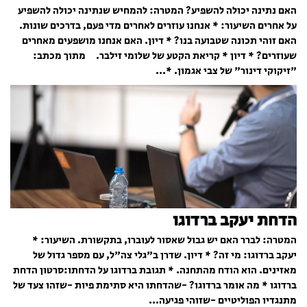
האם נתינה יכולה להשפיע? המטרה: להמחיש שנתינה יכולה להשפיע
על אחרים השיעור: * אנחנו עוזרים לאחרים מדי פעם, בדרכים שונות.
האם זוהי תכונה שטבועה בנו? * דיון. האם אנחנו מושפעים מאחרים
שעוזרים? * דיון * קריאת הקטע של שלומי זילבר. מתוך מכתב:
"זיקוקי דינור" של צבי אגמון. *...
הדחת יעקב ברדוגו
המטרה: לברר האם יש גבול שאסור לעוברו, בתקשורת. השיעור: *
יעקב ברדוגו: מי זה? * דיון. שדרן ב"גלי צה"ל, עם מספר גדול של
מאזינים. הוא הודח מהתחנה. * תגובת ברדוגו על הדחתו:סרטון הדחת
ברדוגו * מה אומר ברדוגו? -שהדחתו היא סתימת פיות -שזהו צעד של
מתנגדיו הפוליטיים -שזוהי פגיעה...