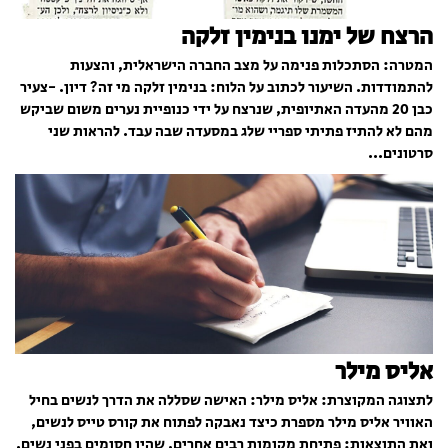
הרצח של ימנו בנימין זלקה
המטרה: הסתכלות פנימה על מצב החברה הישראלית, והצעות
להתמודדות. השיעור לכתוב על הלוח: בנימין זלקה מי זה? דיון. -צעיר
כבן 20 מהעדה האתיופית, שנרצח על ידי כנופיית נערים משום שביקש
מהם לא להתיז פתיתי ספריי שלג במסעדה שבה עבד. להראות שני
סרטונים...
אליס מילר
לתצוגה המקוצרת: אליס מילר: האישה שסללה את הדרך לנשים בחיל
האוויר אליס מילר מספרת כיצד נאבקה לפתוח את קורס טייס לנשים,
ואת התוצאות: פתיחת מקומות רבים אחרים, שהיו חסומים בפני נשים.