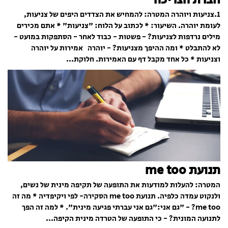
1.צניעות ויוהרה המטרה: להמחיש את הצדדים היפים של צניעות,
לעומת יוהרה. השיעור: * לכתוב על הלוח: "צניעות" * אתם מכירים
מילים נרדפות לצניעות? - פשטות - כבוד לאחר - הסתפקות במועט -
לא להתבלט * ומה ההיפך מצניעות? - יוהרה אמירות על יוהרה
וצניעות * כל אחד מקבל דף עם האמירות. חלוקת...
תנועת me too
המטרה: להעלות למודעות את התופעה של תקיפה מינית של נשים,
ולנקוט עמדה כלפיה. תנועת me too הסקירה- לפי ויקיפדיה * מה זה
me too? - "גם אני:"גם אני עברתי פגיעה מינית". * למה זה הפך
לתנועה המונית? - כי התופעה של הטרדה מינית הקיפה...