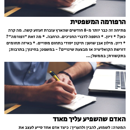
הרפורמה המשפטית
פתיחה זה כבר יותר מ-8 חודשים שהארץ עוברת זעזוע קשה. מה קרה
כאן? * דיון. * הוספה לדברי החניכים. הרחבה. * מה זאת "רפורמה"?
* דיון. מילון אבן שושן: תיקון יסודי בתחום מסויים. * באיזה תחומים
דורשת הקואליציה או מבצעת שינויים? - במשפט; בחינוך; בתרבות;
בתקשורת; בממשל;...
האדם שהשפיע עליך מאוד
המטרה: לשמוע, להבין ולהעריך: כיצד אדם אחד סייע לעצב את