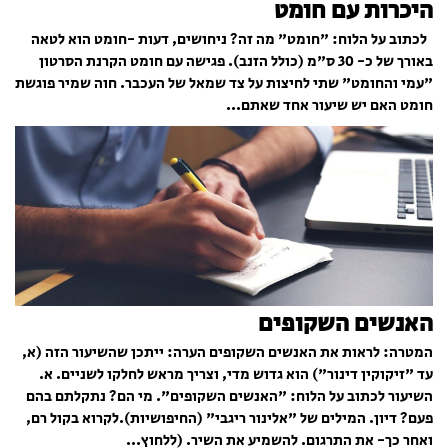
היכרות עם חומט
לכתוב על הלוח: "חומט" מה זה? ניחושים, דעות -חומט הוא לטאה
באורך של כ- 30 ס"מ (כולל הזנב). פגישה עם חומט הקרנת הסרטון
"עמי והחומט" שתי לחיצות על צד שמאל של העכבר. חוה שמיר פוגשת
חומט האם יש שיעור אחד שאתם...
האנשים השקופים
המטרה: לראות את האנשים השקופים הערה: ייתכן שהשיעור הזה (א,
עד "זיקוקין דינור") הוא גדוש מדי, וצריך מראש לחלקו לשניים. א.
השיעור לכתוב על הלוח: "האנשים השקופים". מי הם? נתקלתם בהם
פעם? דיון. המילים של "אלינור ריגבי" (החיפושיות).לקרוא בקול רם,
ואחר כך- את התרגום. להשמיע את השיר. (ללחוץ...