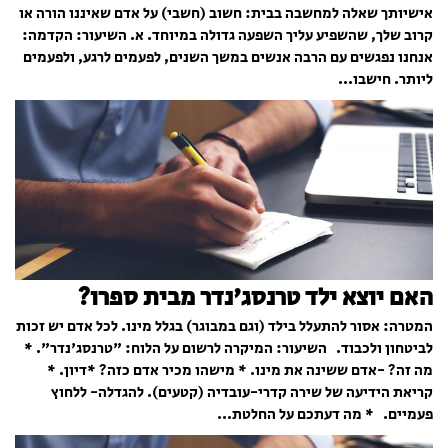
אישיותך שאלה למחשבה בבית: חשוב (חשבי) על אדם שאיננו הורה או
קרוב שלך, שהשפיע עליך השפעה גדולה במיוחד. א. השיעור: הקדמה:
אנחנו נפגשים עם הרבה אנשים במשך השנים, לפעמים לרגע, ולפעמים
ליותר. חישבו...
האם יוצא ילד טרנסג'נדר מבית ספרו?
המטרה: אסור להתעלל בילד (וגם במבוגר) בגלל מינו. לכל אדם יש זכות
לביטחון ולכבוד. השיעור: המיקרה לרשום על הלוח: "טרנסג'נדר". *
מה זה? -אדם ששינה את מינו. * מישהו מכיר אדם כזה? *דיון. *
קריאת הידיעה של שירה קדרי-עובדיה (קטעים). להגדלה- ללחוץ
פעמיים. * מה דעתכם על החלטת...