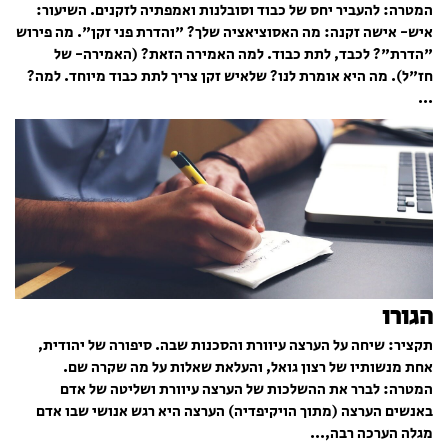
המטרה: להעביר יחס של כבוד וסובלנות ואמפתיה לזקנים. השיעור:
איש- אישה זקנה: מה האסוציאציה שלך? "והדרת פני זקן". מה פירוש
"הדרת"? לכבד, לתת כבוד. למה האמירה הזאת? (האמירה- של
חז"ל). מה היא אומרת לנו? שלאיש זקן צריך לתת כבוד מיוחד. למה?
...
הגורו
תקציר: שיחה על הערצה עיוורת והסכנות שבה. סיפורה של יהודית,
אחת מנשותיו של רצון גואל, והעלאת שאלות על מה שקרה שם.
המטרה: לברר את ההשלכות של הערצה עיוורת ושליטה של אדם
באנשים הערצה (מתוך הויקיפדיה) הערצה היא רגש אנושי שבו אדם
מגלה הערכה רבה,...