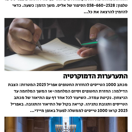
טלפון: 058-660-2528 הסיפור של אליס. משך הזמן: כשעה. כדאי
להזמין להרצאה את כל...
התערערות הדמוקרטיה
מכתב 1000 הטייסים להחזרת החטופים אפריל 2025 המטרות: הצבת
הדילמה: החזרת החטופים וסיום המלחמה-או המשך המלחמה עד
הניצחון. נקיטת עמדה. השיעור לכל אחד דף עם התיאור של מכתב
הטייסים ותגובת נתניהו. קריאה בקול של התיאור והתגובה. באפריל
2025 קראו 1000 טייסים לממשלה לפעול באופן מיידי...