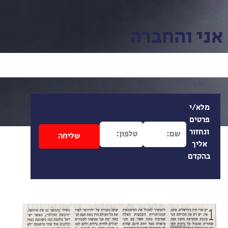
אני והחברה
מלא/י
פרטים
ונחזור
אליך
בהקדם