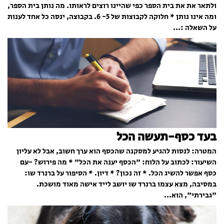
ולתאר את את בית הספר כפי שהיינו רוצים לראותו. מה נותן בית הספר,
ומה אינו נותן * חלוקה לקבוצות של 5- 6. בקבוצה, ינסה כל אחד לענות
על השאלה :...
בעד כסף-תעשה הכל
המטרה: לנסות להגיע למסקנה שהכסף הוא ערך חשוב, אבל לא עליון
השיעור: לכתוב על הלוח: "הכסף יענה את הכל" * מה פירוש? -עם
כסף אפשר להשיג הכל. * זה נכון? * דיון. * הסיפור על ברנרד שו:
במסיבה, מצא עצמו ברנרד שו יושב לייד אישה מאוד מושכת.
"גבירתי", הוא...