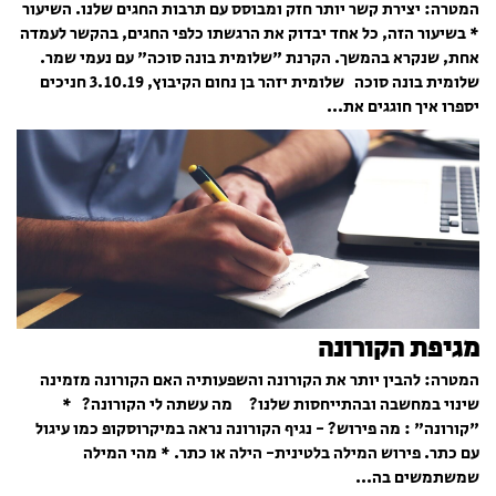
המטרה: יצירת קשר יותר חזק ומבוסס עם תרבות החגים שלנו. השיעור
* בשיעור הזה, כל אחד יבדוק את הרגשתו כלפי החגים, בהקשר לעמדה
אחת, שנקרא בהמשך. הקרנת "שלומית בונה סוכה" עם נעמי שמר.
שלומית בונה סוכה שלומית יזהר בן נחום הקיבוץ, 3.10.19 חניכים
יספרו איך חוגגים את...
מגיפת הקורונה
המטרה: להבין יותר את הקורונה והשפעותיה האם הקורונה מזמינה
שינוי במחשבה ובהתייחסות שלנו? מה עשתה לי הקורונה? *
"קורונה" : מה פירוש? - נגיף הקורונה נראה במיקרוסקופ כמו עיגול
עם כתר. פירוש המילה בלטינית- הילה או כתר. * מהי המילה
שמשתמשים בה...