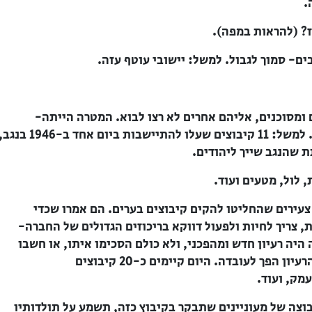
.
? (להראות במפה).
ם- סמוך לגבול. למשל: יישובי עוטף עזה.
ומסוכנים, אליהם אחרים לא רצו לבוא. המטרה הייתה-
להרחיב את שטח ההתיישבות היהודית. למשל: 11 קיבוצים שעלו להתיישבות ביום אחד ב-1946 בנ
ת שהנגב שייך ליהודים.
 לול, מטעים ועוד.
ות של צעירים שהחליטו להקים קיבוצים בערים. הם אמרו שכדי
 צריך לחיות ולפעול דווקא בריכוזים הגדולים של החברה-
 היה רעיון חדש ומהפכני, ולא כולם הסכימו איתו, או חשבו
שזה אפשרי. אבל הם פעלו לפי דרכם, והרעיון הפך לעובדה. היום קיימים כ-20 קיבוצים
מק, ועוד.
וצה של מעוניינים שתבקר בקיבוץ כזה, תשמע על תולדותיו