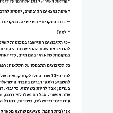
*קריאת השיר של נתן אלתרמן על דגניה
*איפה נמצאים הקיבוצים, יחסית למרכז
– ברוב המקרים- בפריפריה. במקרים רבי
* למה?
-כי הקיבוצים התיישבו במקומות קשים 
במקומות שלא היו בהם מיים, כדי לאות
כל הקיבוצים התבססו על חקלאות: רפת,
לפני כ-30 שנה החלו לקום קבוצ
להשפיע ולתקן דברים בחברה הישראלית,
בערים; אבל לחיות בשיתוף, כקיבוץ. זה
עירוניים-בירושלים, בשדרות, במגדל הע
אנו (בית הספר) מציעים שתצא מכאן קב