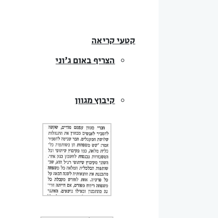
קטעי קריאה
הצריף באום ג'וני
קיבוץ מגוון