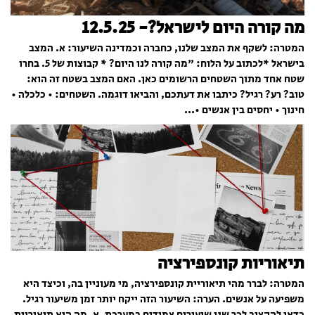
מה קורה היום לישראל?- 12.5.25
המטרה: לשקף את המצב שלנו, כחברה וכמדינה השיעור: א. המצב
בישראל *לכתוב על הלוח: "מה קורה לנו היום? * קבוצות של 5. בחרו
שטח אחד מתוך השטחים הרשומים כאן. האם המצב בשטח זה הוא:
טוב? רע? רגיל? כיתבו את דעתכם, והביאו דוגמה. השטחים: • כלכלה •
חינוך • יחסים בין אנשים •...
תיאוריות קונספירציה
המטרה: לברר מהי תיאוריית קונספירציה, מי מעוניין בה, וכיצד היא
משפיעה על אנשים. הערה: השיעור הזה ייקח יותר זמן משיעור רגיל.
כדאי להקציב לכך שני שיעורים צמודים במערכת. א. מה היא תיאוריית