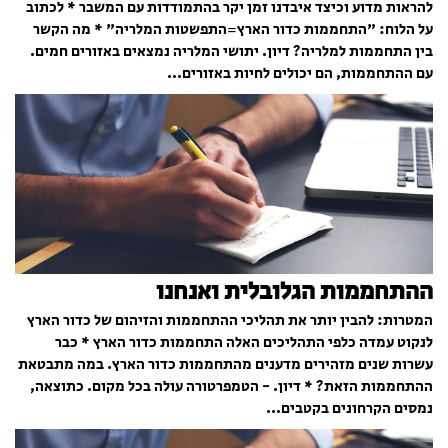
להראות מדוע וכיצד איבדנו זמן יקר בהתמודדות עם המשבר * לכתוב
על הלוח: "התחממות כדור הארץ=התפשטות המלריה" * מה הקשר
בין התחממות למלריה? דיון. יתושי המלריה נמצאים באזורים חמים.
עם ההתחממות, הם יכולים לחיות באזורים...
ההתחממות הגלובלית ואנחנו
המטרות: להבין יותר את תהליכי ההתחממות והזיהום של כדור הארץ
לנקוט עמדה כלפי התהליכים האלה התחממות כדור הארץ * כבר
עשרות שנים מזהירים מדענים מהתחממות כדור הארץ. במה מתבטאת
ההתחממות הזאת? * דיון. - הטמפרטורה עולה בכל מקום. כתוצאה,
נמסים הקרחונים בקטבים...