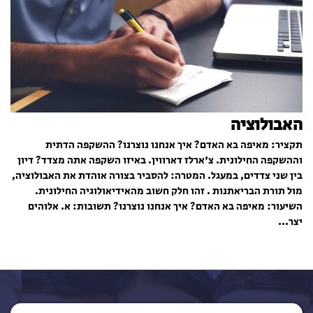
האבולוציה
תקציר: מאיפה בא האדם? איך אנחנו נוצרנו? ההשקפה הדתית
וההשקפה החילונית. צ'ארלז דארווין. באיזו השקפה אתה מצדד? דיון
בין שני צדדים, במעגל. המטרה: להסביר בצורה אוהדת את האבולוציה,
מול תורת הבריאתנות . זהו חלק חשוב מהאידיאולוגיה החילונית.
השיעור: מאיפה בא האדם? איך אנחנו נוצרנו? תשובות: א. אלוהים
יצר...