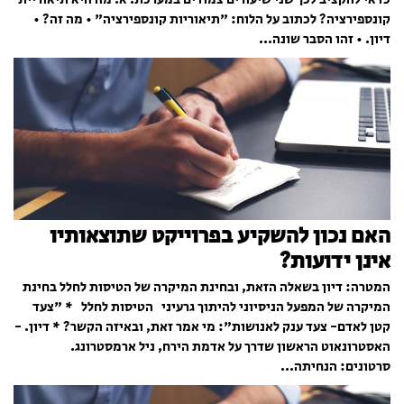
קונספירציה? לכתוב על הלוח: "תיאוריות קונספירציה" • מה זה? •
דיון. • זהו הסבר שונה...
האם נכון להשקיע בפרוייקט שתוצאותיו
אינן ידועות?
המטרה: דיון בשאלה הזאת, ובחינת המיקרה של הטיסות לחלל בחינת
המיקרה של המפעל הניסיוני להיתוך גרעיני הטיסות לחלל * "צעד
קטן לאדם- צעד ענק לאנושות": מי אמר זאת, ובאיזה הקשר? * דיון. -
האסטרונאוט הראשון שדרך על אדמת הירח, ניל ארמסטרונג.
סרטונים: הנחיתה...