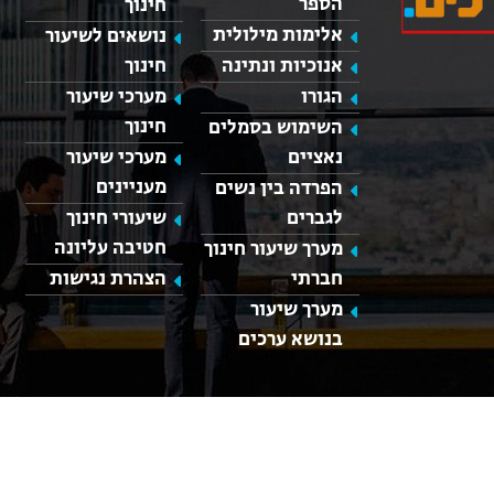
הספר
חינוך
אלימות מילולית
נושאים לשיעור
אנוכיות ונתינה
חינוך
כאן מופיע חלון פייסבוק, למעבר לפייסבוק לחץ כאן
הגורו
מערכי שיעור
חינוך
השימוש בסמלים
נאציים
מערכי שיעור
מעניינים
הפרדה בין נשים
לגברים
שיעורי חינוך
חטיבה עליונה
מערך שיעור חינוך
חברתי
הצהרת נגישות
מערך שיעור
בנושא ערכים