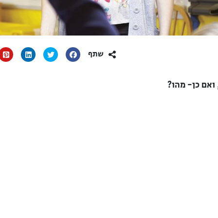
שתף
ואם כן- מהו?