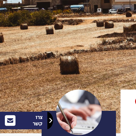
צרו
קשר