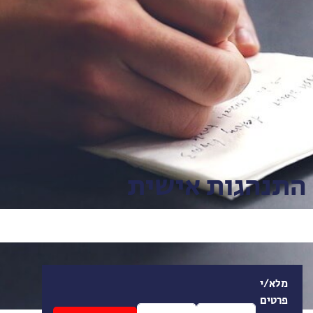
התנהגות אישית
מלא/י
פרטים