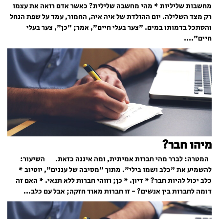
מחשבות שליליות * מהי מחשבה שלילית? כאשר אדם רואה את עצמו
רק מצד השלילה. יום ההולדת של איה איה, החמור, עמד על שפת הנחל
והסתכל בדמותו במים. "צער בעלי חיים", אמר; "כן", צער בעלי
חיים"....
מיהו חבר?
המטרה: לברר מהי חברות אמיתית, ומה איננה כזאת. השיעור:
להשמיע את "כלב ושמו בילי". מתוך "מסיבה של עננים", יוטיוב *
כלב יכול להיות חבר? * דיון. * כן; וזוהי חברות ללא תנאי. * האם זה
דומה לחברות בין אנשים? - זו חברות מאוד חזקה; אבל עם כלב...