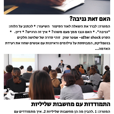
האם זאת גניבה?
המטרה: לברר את השאלה לאור הסיפור השיעור: * לכתוב על הלוח:
"גניבה". * האם גנבו ממך פעם משהו? * איך זה הרגיש? * דיון. *
הסרט after shock- אפטר שוק זוהי סדרה של שלושה חלקים
בנטפליקס, המבוססת על צילומים וראיונות עם אנשים שחוו את רעידת
האדמה...
התמודדות עם מחשבות שליליות
המטרה: 1 .להבין מה הן מחשבות שליליות 2. איך מתמודדים עם