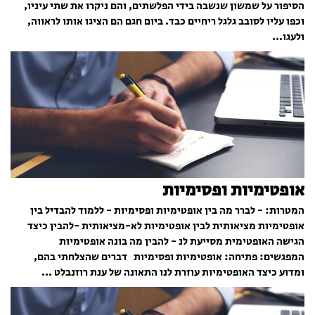
הסיפור על שמשון שנשבה בידי הפלשתים, והם ניקרו את שתי עיניו,
וכפו עליו לסובב גלגל ריחיים כבד. ביום חגם הם הציגו אותו לראווה,
ולעגו...
אופטימיות ופסימיות
המטרות: ­- לברר מה בין אופטימיות ופסימיות - ללמוד להבדיל בין
אופטימיות מציאותית לבין אופטימיות לא-מציאותית -להבין כיצד
הגישה האופטימית מסייעת לנ - להבין מה בונה אופטימיות
המפגשים: פתיחה: אופטימיות ופסימיות דברים שהצלחתי בהם,
ומדוע כיצד האופטימיות עוזרת לנו התאונה של ענת רוזנבלט ...