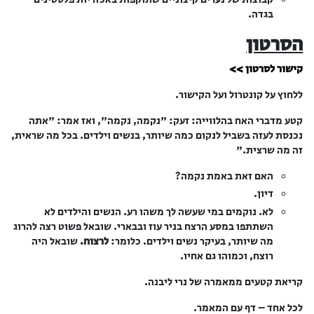
בגדה.
הסרטון
קישור לסרטון >>
ללחוץ על קונטרול ועל הקישור.
קטע מדברי האח בהלווייה: זעק: "נקמה, נקמה", ואז אמר: "אתה
נכנסת לעזה בשביל לנקום כמה שיותר, בנשים וילדים. בכל מה שראית,
זה מה שרצית."
האם זאת באמת נקמה?
דיון.
לא. נוקמים במי שעשה לך משהו רע. הנשים והילדים לא
השתתפו במסע הרצח בניר עוז ובבארי. שובאל פשוט רצה להרוג
מה שיותר, בעיקר נשים וילדים. כלומר:
לרצוח.
שובאל היה
רוצח, וכמוהו גם אחיו.
קריאת קטעים ממאמרה של נרי ליבנה.
לכל אחד – דף עם המאמר.