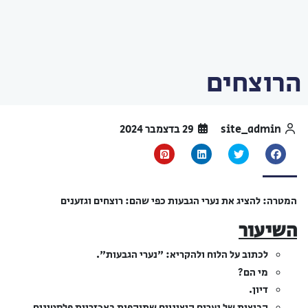
הרוצחים
site_admin
29 בדצמבר 2024
המטרה: להציג את נערי הגבעות כפי שהם: רוצחים וגזענים
השיעור
לכתוב על הלוח ולהקריא: "נערי הגבעות".
מי הם?
דיון.
קבוצות של נערים קיצוניים שתוקפות באכזריות פלסטינים