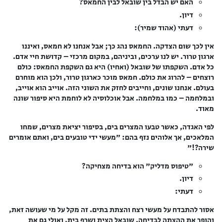
האם יש הבדל בין שובאל לבין החמאס?
דיון.
דעתי (אהוד שמיר):
אין לכך שום הצדקה. החמאס נהג כך; אבל אנחנו לא חמאס, ואיננו
ארגון טרור. יש לנו ערכים, וביניהם, במקום מרכזי – קדושת חיי אדם.
כל אדם. השקפתו של שובאל (ואחיו) היא גם השקפת החמאס: כולם
רוצחים – להרוג את כולם. חמאס מוכר כארגון טרור, ולכן הוא מוחרם
בעולם. אנחנו שונים, וחייבים לחזק את השוני הזה. אוייב הוא אוייב,
ובמלחמה – כמו במלחמה. אבל אוכלוסיה לא לוחמת היא סיפור שונה
מאוד.
לפי האגדה, כאשר טבעו המצרים בים, בסיפור יציאת מצרים, שמחו
המלאכים, אך אלוהים נזף בהם: "מעשי ידי טובעים בים, ואתם אומרים
שירה?!"
"טיפוס מדליק" הוא בדיחה מצחיקה?
דיון.
דעתי:
אסור להתבדח על מעשי רצח והצתת בתים. זה מקל על מי שעושה זאת,
והופך את ההצתה לבדיחה. שובאל הצית ושרף בית, ואולי גם את