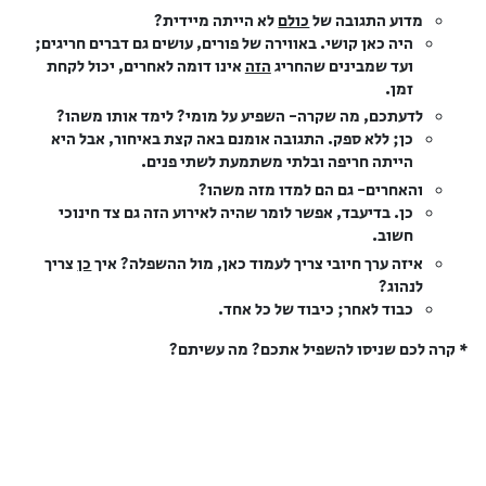
מדוע התגובה של
כולם
לא הייתה מיידית?
היה כאן קושי. באווירה של פורים, עושים גם דברים חריגים;
ועד שמבינים שהחריג
הזה
אינו דומה לאחרים, יכול לקחת
זמן.
לדעתכם, מה שקרה- השפיע על מומי? לימד אותו משהו?
כן; ללא ספק. התגובה אומנם באה קצת באיחור, אבל היא
הייתה חריפה ובלתי משתמעת לשתי פנים.
והאחרים- גם הם למדו מזה משהו?
כן. בדיעבד, אפשר לומר שהיה לאירוע הזה גם צד חינוכי
חשוב.
איזה ערך חיובי צריך לעמוד כאן, מול ההשפלה? איך
כן
צריך
לנהוג?
כבוד לאחר; כיבוד של כל אחד.
* קרה לכם שניסו להשפיל אתכם? מה עשיתם?