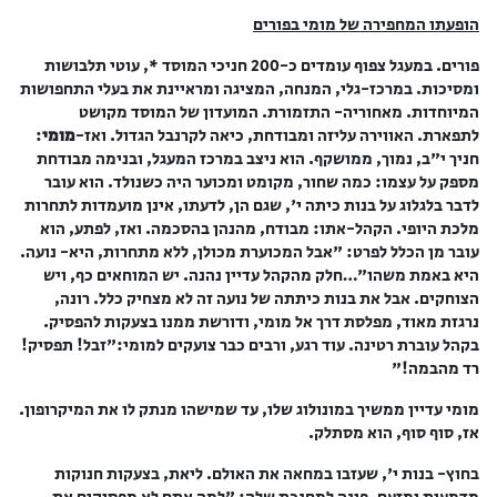
הופעתו המחפירה של מומי בפורים
פורים. במעגל צפוף עומדים כ-200 חניכי המוסד *, עוטי תלבושות
ומסיכות. במרכז-גלי, המנחה, המציגה ומראיינת את בעלי התחפושות
המיוחדות. מאחוריה- התזמורת. המועדון של המוסד מקושט
לתפארת. האווירה עליזה ומבודחת, כיאה לקרנבל הגדול. ואז-
מומי
:
חניך י"ב, נמוך, ממושקף. הוא ניצב במרכז המעגל, ובנימה מבודחת
מספק על עצמו: כמה שחור, מקומט ומכוער היה כשנולד. הוא עובר
לדבר בלגלוג על בנות כיתה י', שגם הן, לדעתו, אינן מועמדות לתחרות
מלכת היופי. הקהל-אתו: מבודח, מהנהן בהסכמה. ואז, לפתע, הוא
עובר מן הכלל לפרט: "אבל המכוערת מכולן, ללא מתחרות, היא- נועה.
היא באמת משהו"…חלק מהקהל עדיין נהנה. יש המוחאים כף, ויש
הצוחקים. אבל את בנות כיתתה של נועה זה לא מצחיק כלל. רונה,
נרגזת מאוד, מפלסת דרך אל מומי, ודורשת ממנו בצעקות להפסיק.
בקהל עוברת רטינה. עוד רגע, ורבים כבר צועקים למומי:"זבל! תפסיק!
רד מהבמה!"
מומי עדיין ממשיך במונולוג שלו, עד שמישהו מנתק לו את המיקרופון.
אז, סוף סוף, הוא מסתלק.
בחוץ- בנות י', שעזבו במחאה את האולם. ליאת, בצעקות חנוקות