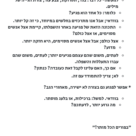
למעשה- כל דבר: בגד; תסרוקת; צבע עור; צורת הגייה של
מילים.
כלומר: כל אחד הוא פגיע?
בוודאי; אבל אנו מתרכזים בחלשים במיוחד, כי זה קל יותר.
התכונה הזאת של פגיעה באחר והשפלתו, קיימת אצל אנשים
מסוימים, או אצל כולם?
אצל כולם; אבל אצל אנשים מסוימים, היא חזקה יותר.
מדוע?
לעתים, משום שהם עצמם פגיעים יותר; לעתים, משום שהם
עברו התעללות והשפלה.
אם כך, האם עלינו לקבל זאת כעובדה? כנתון?
לא; צריך להתמודד עם זה.
* אפשר לפגוע גם בצורה לא ישירה, מאחורי הגב?
בוודאי. למשל: ברכילות, או בלעג מוסתר.
מה גרוע יותר , לדעתכם?
"בפורים הכל מותר!"