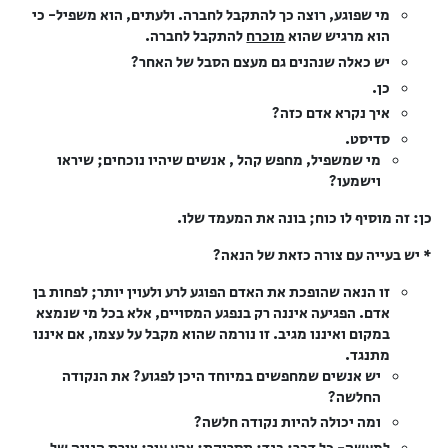
מי שפוגע, רוצה כך להתקבל לחברה. ולעתים, הוא משפיל- כי
הוא מרגיש שהוא
מוכרח
להתקבל לחברה.
יש כאלה שנהנים גם מעצם הסבל של האחר?
כן.
איך נקרא אדם כזה?
סדיסט.
מי שמשפיל, מחפש קהל , אנשים שיהיו נוכחים; שיראו
וישמעו?
כן: זה מוסיף לו כוח; בונה את המעמד שלו.
* יש בעייה עם צורה כזאת של הנאה?
זו הנאה שהופכת את האדם הפוגע לרע ולעוין יותר; לפחות בן
אדם. הפגיעה איננה רק בנפגע המסויים, אלא בכל מי שנמצא
במקום ואיננו מגיב. זו נורמה שהוא מקבל על עצמו, אם איננו
מתנגד.
יש אנשים שמחפשים במיוחד היכן לפגוע? את הנקודה
החלשה?
ומה יכולה להיות נקודה חלשה?