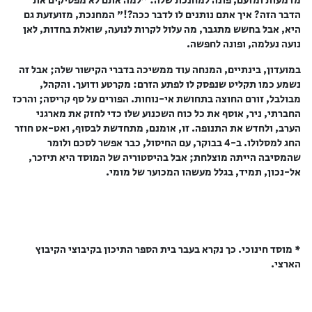
מדמעות ומזעם, פונה למחנכת שלה: "למה אתם לא מפסיקים את
הדבר הזה? איך אתם נותנים לו לדבר ככה?!" המחנכת, מזועזעת גם
היא, אבל בחשש מתגבר, מה עלול לקרות לנועה, שואלת בחדות, לאן
נועה נעלמה, ופונה לחפשה.
במועדון, בינתיים, המנחה עוד ממשיכה בדברי הקישור שלה; אבל זה
נשמע כמו תקליט שנפסק לו לפתע הזרם: מקרטע ודועך. והקהל,
מבולבל, זורם החוצה בתחושת אי-נוחות. הפורים על סף קריסה; והרכז
החברתי, ניר, אוסף את כל כוח השכנוע שלו כדי לחזק את מארגני
הערב, ולחדש את התנופה. זו, אומנם, מתחדשת לבסוף, ואט-אט חוזר
החג למסלולו. ב-4 בבוקר, עם החיסול, כבר אפשר לסכם ולומר
שהמסיבה הייתה מוצלחת; אבל בהיסטוריה של המוסד היא תיזכר,
אל-נכון, תמיד, בגלל מעשהו המכוער של מומי.
* מוסד חינוכי. כך נקרא בעבר בית הספר התיכון בקיבוצי הקיבוץ
הארצי.