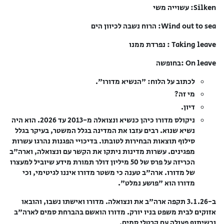
Silken: עשוייה משי
Wind out to sea: הרוח נשבה לכיוון הים
Taking leave : נפרדת ממנו
On leave :בחופשה
לכתוב על הלוח: "הנשיא מדורו".
מי זה?
דיון.
ניקולס מדורו כיהן כנשיא ונצואלה מ-2013 עד 2026. הוא היה
נשיא שנוא. רבים עזבו את המדינה בגלל המשטר, בעיקר בגלל
סילוף תוצאות הבחירות לטובתו. בדיכויי הפגנות נהרגו עשרות
מפגינים. עשרות מדינות ניתקו את הקשר עם ונצואלה, וארה"ב
הכריזה על פרס של 50 מיליון דולר תמורת מידע שיוביל למעצרו
של מדורו. ארה"ב טענה כי משטר מדורו איננו לגיטימי, וכי
מדורו הוא "פושע נמלט".
ב-3.1.26 תקפה ארה"ב את ונצואלה. מדורו ואישתו נשבו, והובאו
אזוקים לבית משפט בניו יורק. מדורו הואשם בהברחת סמים לארה"ב
ובשיתוף פעולה עם קרטלי סמים.