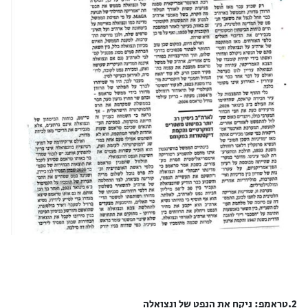
2.טראמפ: ניקח את הנפט של ונצואלה