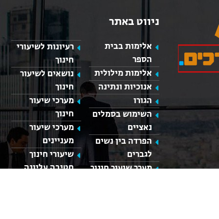
ניווט באתר
אלימות בבית
רעיונות לשיעורי
הספר
חינוך
אלימות מילולית
נושאים לשיעור
אנוכיות ונתינה
חינוך
כאן מופיע חלון פייסבוק, למעבר לפייסבוק לחץ כאן
הגורו
מערכי שיעור
חינוך
השימוש בסמלים
נאציים
מערכי שיעור
מעניינים
הפרדה בין נשים
לגברים
שיעורי חינוך
חטיבה עליונה
מערך שיעור חינוך
חברתי
הצהרת נגישות
מערך שיעור
בנושא ערכים