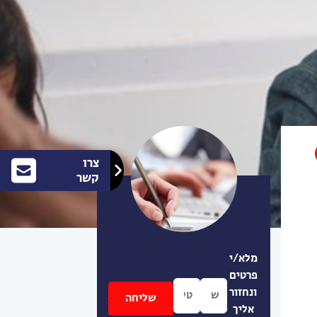
צרו
קשר
מלא/י
פרטים
ונחזור
אליך