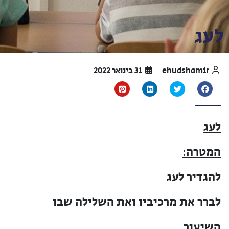
לעג
ehudshamir
31 בינואר 2022
לעג
המטרה
:
להגדיר לעג
לברר את מרכיביו ואת השלילה שבו
השיעור