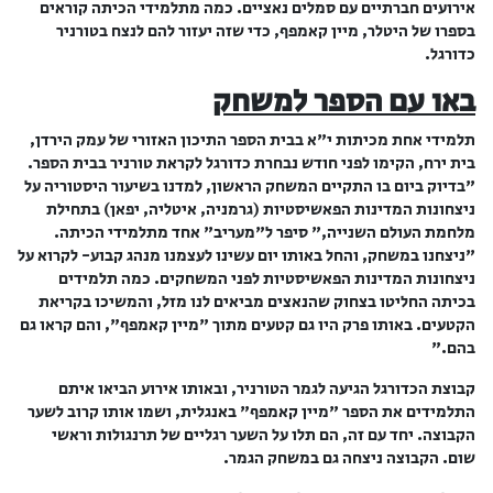
אירועים חברתיים עם סמלים נאציים. כמה מתלמידי הכיתה קוראים
בספרו של היטלר, מיין קאמפף, כדי שזה יעזור להם לנצח בטורניר
כדורגל.
באו עם הספר למשחק
תלמידי אחת מכיתות י"א בבית הספר התיכון האזורי של עמק הירדן,
בית ירח, הקימו לפני חודש נבחרת כדורגל לקראת טורניר בבית הספר.
"בדיוק ביום בו התקיים המשחק הראשון, למדנו בשיעור היסטוריה על
ניצחונות המדינות הפאשיסטיות (גרמניה, איטליה, יפאן) בתחילת
מלחמת העולם השנייה," סיפר ל"מעריב" אחד מתלמידי הכיתה.
"ניצחנו במשחק, והחל באותו יום עשינו לעצמנו מנהג קבוע- לקרוא על
ניצחונות המדינות הפאשיסטיות לפני המשחקים. כמה תלמידים
בכיתה החליטו בצחוק שהנאצים מביאים לנו מזל, והמשיכו בקריאת
הקטעים. באותו פרק היו גם קטעים מתוך "מיין קאמפף", והם קראו גם
בהם."
קבוצת הכדורגל הגיעה לגמר הטורניר, ובאותו אירוע הביאו איתם
התלמידים את הספר "מיין קאמפף" באנגלית, ושמו אותו קרוב לשער
הקבוצה. יחד עם זה, הם תלו על השער רגליים של תרנגולות וראשי
שום. הקבוצה ניצחה גם במשחק הגמר.