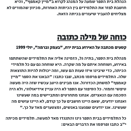
הנהלת בית הספר שמעה על המנהג לקרוא ב"מיין קאמפף", והיא
חושבת לפזר את התלמידים בין הכיתות האחרות, מכיוון שהמורים לא
מצליחים להעביר שיעורים בכיתה הזאת.
כוחה של מילה כתובה
קטעים מכתבה על האירוע בבית ירח, "בעמק וברמה", יולי 1999
מנהלת בית הספר, בתיה גל, הזמינה אליה את התלמידים שהשתתפו
באירוע, ושוחחה איתם על מה שקרה. היא שוחחה גם עם כל תלמידי
הכיתה, כדי שיבינו איזו טעות הם עשו, ומה יכולות להיות התוצאות
שלה. התלמידים פרסמו מכתב, שבו כתבו: "הבאנו את הספר "מיין
קאמפף" למשחק הכדורגל. אנו מבינים היטב עכשיו שזה היה מעשה
טיפשי וחמור. כל הסיפור עם הספר לא היה עניין אידיאולוגי, ולא היה
הסכמה עם הנאציזם. אנחנו מתחרטים ומתביישים במה שעשינו
ואנחנו יודעים, שאם היינו חושבים על כך קודם, לא היינו עושים מה
שעשינו. אנו יודעים שפגענו באנשים, ומצטערים מאד על כך."
כל התלמידים בבית הספר גינו והתנגדו מאד למעשה. תלמידים מכיתה
י"ב כתבו ופרסמו את הדברים הבאים: