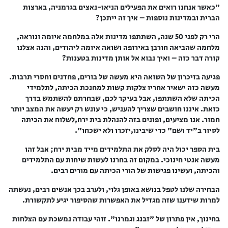
"כאשר אנחנו רואים את הפעילים הניאו-נאצים בגרמניה, בארצות
הברית ובמדינות נוספות – איך זה ייתכן?
הרי רק לפני 50 שנה, השתתפו מדינות אלה במלחמה איומה ונוראה,
מלחמה שהביאה חורבן באירופה ושואה איומה ליהודים, והנה אצלנו
קורה דבר כזה – ואיך נבוא אל אותן מדינות בטענות?
פגיעה בזיכרון של השואה היא מעשה של בורים, פחדנים וחסרי תרבות.
מעשה כזה ישאיר אחריו צלקות קשות למחנכת הכיתה, לתלמידי
הכיתה שלא השתתפו, אבל בעיקר לכם, שבחרתם להשתמש בדרך
כזאת. איננו חושבים שצריך להעניש, כי עונש רק יעשה את המצב יותר
חמור. אנו מציעים, ופונים בזה להנהלת בית ירח,לשלוח את הכיתה
לסיור ב"יד ושם" כדי שיבינו,יזכרו ולא ישכחו".
בית הספר יכול היה לסלק את התלמידים מייד מבית ירח; אבל זהו
מעשה אנטי חינוכי. במקום זה בחרנו לעשות שיחות עם התלמידים
והכיתה, ועשינו פגישות של הורי הכיתה עם מורים רבים.
הבחירה שלנו לטפל בנושא באופן גלוי, ולערב בכך אנשים רבים, נעשתה
למרות שידענו שזה מגדיל את האפשרות שהסיפור יגיע לתקשורת.
בחינוך, אין פתרון של "זבנג וגמרנו". זוהי עבודה נמשכת עם הצלחות