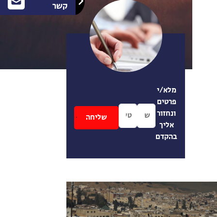
קשר
מלא/י
פרטים
ונחזור
אליך
בהקדם