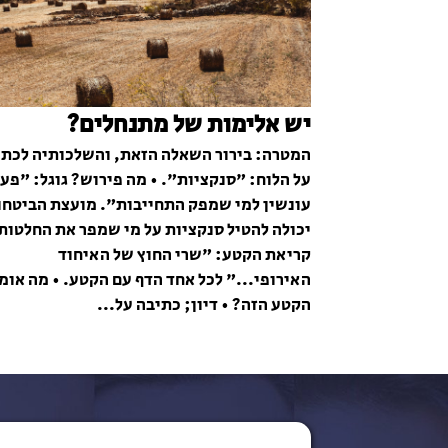
יש אלימות של מתנחלים?
המטרה: בירור השאלה הזאת, והשלכותיה לכתו
על הלוח: "סנקציות". • מה פירוש? גוגל: "פע
עונשין למי שמפק התחייבות". מועצת הביטחו
יכולה להטיל סנקציות על מי שמפר את החלטות
קריאת הקטע: "שרי החוץ של האיחוד
האירופי..." לכל אחד הדף עם הקטע. • מה אומ
הקטע הזה? • דיון; כתיבה על...