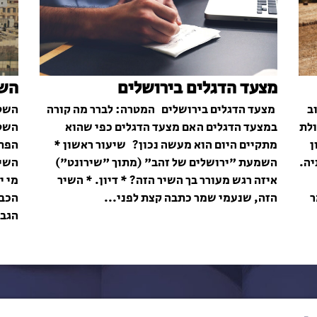
מצעד הדגלים בירושלים
השט
ב
מצעד הדגלים בירושלים המטרה: לברר מה קורה
השטח
ולת
במצעד הדגלים האם מצעד הדגלים כפי שהוא
השטח
ן
מתקיים היום הוא מעשה נכון? שיעור ראשון *
הפתר
יה.
השמעת "ירושלים של זהב" (מתוך "שירונט")
השיע
איזה רגש מעורר בך השיר הזה? * דיון. * השיר
מי י
ר
הזה, שנעמי שמר כתבה קצת לפני...
הכבו
הגבו