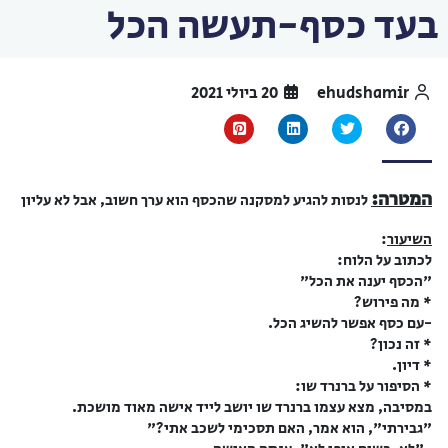
בעד כסף-תעשה הכל
ehudshamir
20 ביולי 2021
המטרה:
לנסות להגיע למסקנה שהכסף הוא ערך חשוב, אבל לא עליון
השיעור
:
לכתוב על הלוח:
"הכסף יענה את הכל"
* מה פירוש?
-עם כסף אפשר להשיג הכל.
* זה נכון?
* דיון.
* הסיפור על ברנרד שו:
במסיבה, מצא עצמו ברנרד שו יושב לייד אישה מאוד מושכת.
"גבירתי", הוא אמר, האם תסכימי לשכב אתי?"