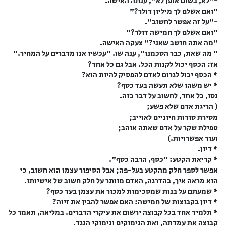
-"לא, בשום אופן לא", ענתה האישה.
"ואם אשלם לך מיליון דולר?"
-"על זה אפשר לחשוב".
"ואם אשלם לך חמישה דולר?"
"מה אתה חושב שאני?" צעקה האישה.
" מה שאת, כבר הסכמנו", ענה שו. "עכשיו אנו מדברים על המחיר."
אז: הכסף יכול לקנות הכל. אבל גם כל אחד?
* הכסף יכול לגרום לאדם להפסיק להיות הוא?
* יש משהו שלא תעשה בעד כסף?
נסו, כל אחד, לחשוב על דבר כזה.
( הריגת אדם שלא פשע;
מסירת סודות חיוניים לאוייב;
טפילת שקר על אדם שאתה אוהב;
ועוד אפשרויות.)
* דיון.
* קריאת הקטע: "כסף, הרבה כסף".
אפשר לספר חלק מהקטע בעל-פה; אבל הסיפור עצמו הוא חשוב, כי
הוא מראה איך, בהדרגה, האדם מוותר על חלק חשוב של אישיותו.
* שמעתם על בנות שמסכימות למכור את עצמן בעד כסף?
* דיון בקבוצות של חמישה: האם אפשר להבין את זיוה?
* תלמיד אחד בכל קבוצה ירשום את עיקרי הדברים. במליאה, תאמר כל
קבוצה את עמדתה, ואת הנימוקים ונימוקי הנגד.