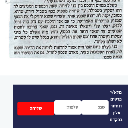
מלא/י
פרטים
ונחזור
אליך
בהקדם