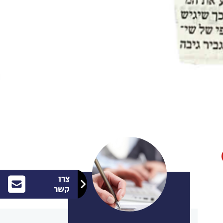
צרו
קשר